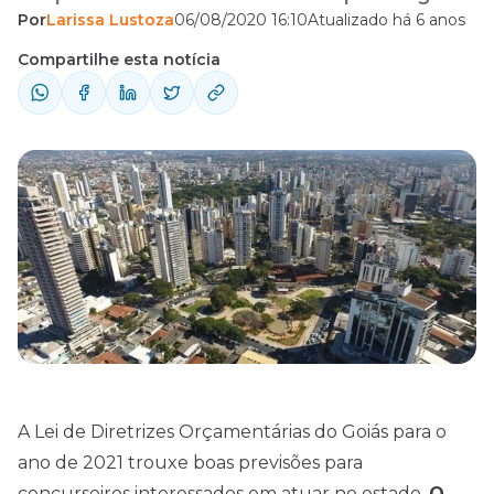
Por
Larissa Lustoza
06/08/2020 16:10
Atualizado há 6 anos
estão previstos!
Compartilhe esta notícia
A Lei de Diretrizes Orçamentárias do Goiás para o
ano de 2021 trouxe boas previsões para
concurseiros interessados em atuar no estado.
O