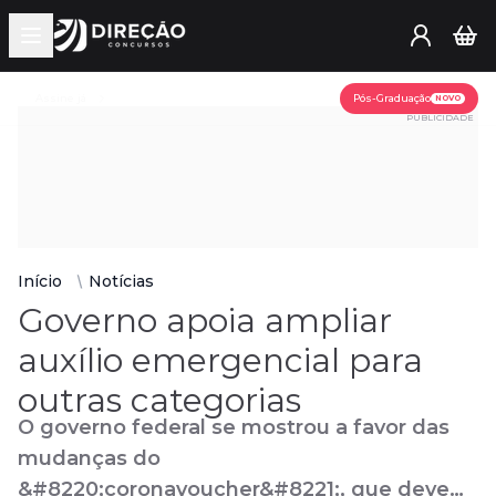
Open main menu
Assine já
Pós-Graduação
NOVO
PUBLICIDADE
Início
Notícias
Governo apoia ampliar
auxílio emergencial para
outras categorias
O governo federal se mostrou a favor das
mudanças do
&#8220;coronavoucher&#8221;, que deve