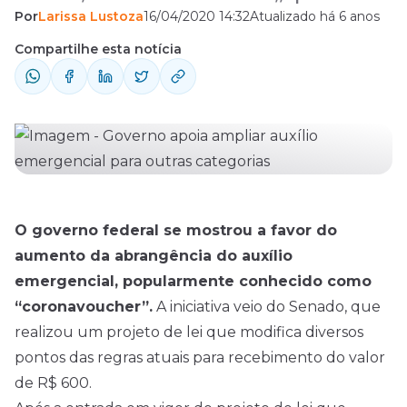
Por
Larissa Lustoza
16/04/2020 14:32
Atualizado há 6 anos
abranger mais categorias. Outros pontos,
porém, são controversos.
Compartilhe esta notícia
O governo federal se mostrou a favor do
aumento da abrangência do auxílio
emergencial, popularmente conhecido como
“coronavoucher”.
A iniciativa veio do Senado, que
realizou um projeto de lei que modifica diversos
pontos das regras atuais para recebimento do valor
de R$ 600.