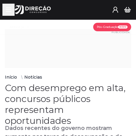
Open main menu
Assine já
Pós-Graduação
NOVO
PUBLICIDADE
Início
Notícias
Com desemprego em alta,
concursos públicos
representam
oportunidades
Dados recentes do governo mostram