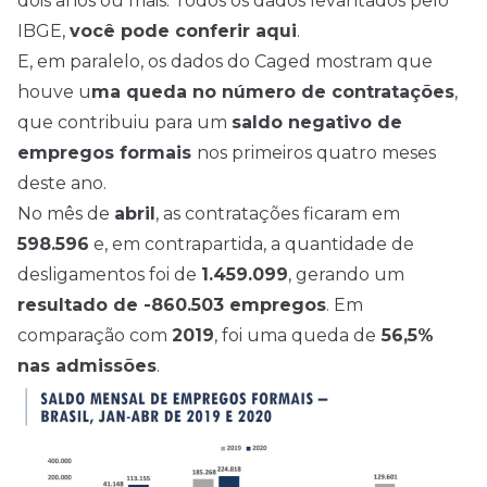
dois anos ou mais. Todos os dados levantados pelo
IBGE,
você pode conferir aqui
.
E, em paralelo, os dados do Caged mostram que
houve u
ma queda no número de contratações
,
que contribuiu para um
saldo negativo de
empregos formais
nos primeiros quatro meses
deste ano.
No mês de
abril
, as contratações ficaram em
598.596
e, em contrapartida, a quantidade de
desligamentos foi de
1.459.099
, gerando um
resultado de -860.503 empregos
. Em
comparação com
2019
, foi uma queda de
56,5%
nas admissões
.