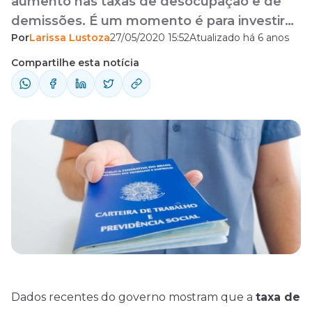
aumento nas taxas de desocupação e de
demissões. É um momento é para investir
Por
Larissa Lustoza
27/05/2020 15:52
Atualizado há 6 anos
em concursos públicos e ter uma nova
chance.
Compartilhe esta notícia
Dados recentes do governo mostram que a
taxa de