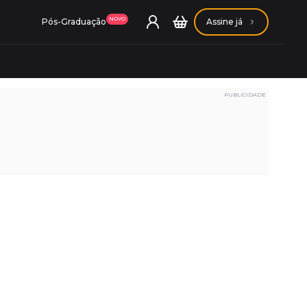
NOVO
Pós-Graduação
Assine já
PUBLICIDADE
ação Getúlio Vargas
ação Carlos Chagas
Conheça nossas assinaturas
Conheça nossas assinaturas