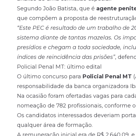
Segundo João Batista, que é
agente penite
que compõem a proposta de reestruturação 
“Este PEC é resultado de um trabalho de 20
sistema diante de tantas mazelas. Os im
presídios e chegam a toda sociedade, incl
índices de reincidência das prisões”
, defen
Policial Penal MT: último edital
O último concurso para
Policial Penal MT
(
responsabilidade da banca organizadora Ib
Na ocasião foram ofertadas vagas para cada
nomeação de 782 profissionais, conforme o
Os candidatos interessados deveriam portar
qualquer área de formação.
A remuneração inicial era de R$ 2.640,09, e 