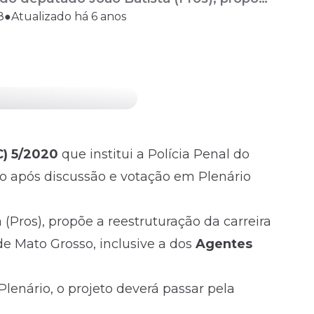
8
●
Atualizado há 6 anos
onais do Sistema Penitenciário de Mato
ios ...
C) 5/2020
que institui a Polícia Penal do
do após discussão e votação em Plenário
(Pros), propõe a reestruturação da carreira
de Mato Grosso, inclusive a dos
Agentes
lenário, o projeto deverá passar pela