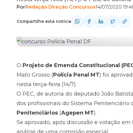
Por
Redação Direção Concursos
14/07/2020 19:4
a reestruturação da carreira dos profissi
Fale com o time comercial
Grosso, inclusive a dos Agentes Penitenciár
Compartilhe esta notícia
O
Projeto de Emenda Constitucional (PE
Mato Grosso (
Polícia Penal MT
) foi aprova
nesta terça-feira (14/7).
O PEC, de autoria do deputado João Batista 
dos profissionais do Sistema Penitenciário 
Penitenciários
(
Agepen MT
).
Se aprovado, após discussão e votação em P
análise de uma comissão especial.