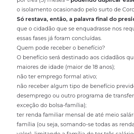
por três (3) meses –
podendo duplicar esse
o isolamento ocasionado pelo surto de Coro
Só restava, então, a palavra final do pre
que o cidadão que se enquadrasse nos requi
essas fases já foram concluídas.
Quem pode receber o benefício?
O benefício será destinado aos cidadãos qu
maiores de idade (maior de 18 anos);
não ter emprego formal ativo;
não receber algum tipo de benefício previde
desemprego ou outro programa de transfer
exceção do bolsa-família);
ter renda familiar mensal de até meio salá
família (ou seja, somando-se todas as ren