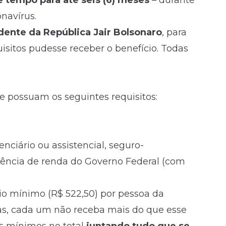
 tempo para até seis (6) meses
– durante
navírus.
sidente da República Jair Bolsonaro
, para
sitos pudesse receber o benefício. Todas
e possuam os seguintes requisitos:
nciário ou assistencial, seguro-
ência de renda do Governo Federal (com
rio mínimo (R$ 522,50) por pessoa da
das, cada um não receba mais do que esse