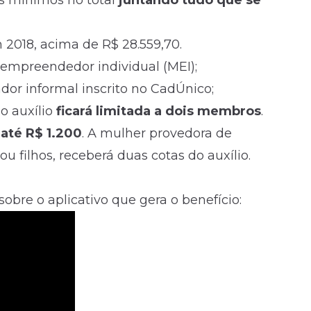
ios mínimos no total
juntando tudo que se
 2018, acima de R$ 28.559,70.
oempreendedor individual (MEI);
ador informal inscrito no CadÚnico;
do auxílio
ficará limitada a dois membros
.
até R$ 1.200
. A mulher provedora de
 ou filhos, receberá duas cotas do auxílio.
sobre o aplicativo que gera o benefício: