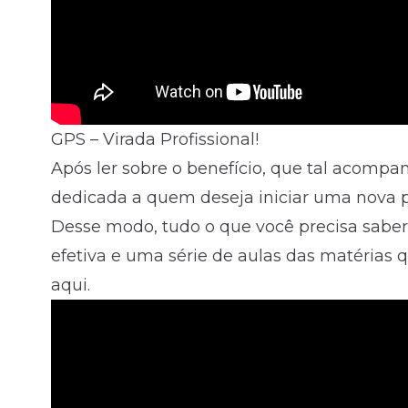
GPS – Virada Profissional!
Após ler sobre o benefício, que tal acom
dedicada a quem deseja iniciar uma nova pr
Desse modo, tudo o que você precisa saber
efetiva e uma série de aulas das matérias
aqui.