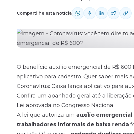
Compartilhe esta notícia
Fale com o time comercial
O benefício auxílio emergencial de R$ 600 
aplicativo para cadastro. Quer saber mais ac
Coronavírus: Caixa lança aplicativo para au
Confira um apanhado geral até a liberação 
Lei aprovada no Congresso Nacional
A lei que autoriza um
auxílio emergencial 
trabalhadores informais de baixa renda
f