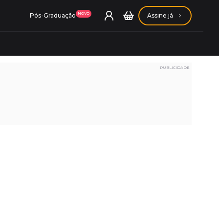
NOVO
Pós-Graduação
Assine já
PUBLICIDADE
ação Getúlio Vargas
ação Carlos Chagas
Conheça nossas assinaturas
Conheça nossas assinaturas