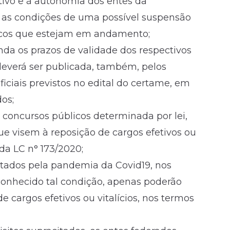
ativo e à autonomia dos entes da
e as condições de uma possível suspensão
licos que estejam em andamento;
nda os prazos de validade dos respectivos
deverá ser publicada, também, pelos
iciais previstos no edital do certame, em
dos;
concursos públicos determinada por lei,
e visem à reposição de cargos efetivos ou
, da LC n° 173/2020;
fetados pela pandemia da Covid19, nos
conhecido tal condição, apenas poderão
e cargos efetivos ou vitalícios, nos termos