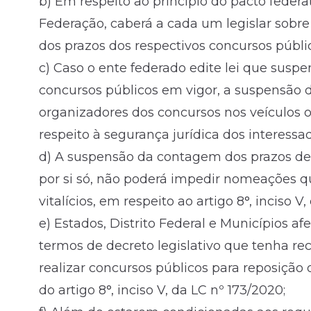
b) Em respeito ao princípio do pacto feder
Federação, caberá a cada um legislar sobr
dos prazos dos respectivos concursos púb
c) Caso o ente federado edite lei que suspe
concursos públicos em vigor, a suspensão 
organizadores dos concursos nos veículos of
respeito à segurança jurídica dos interessa
d) A suspensão da contagem dos prazos de 
por si só, não poderá impedir nomeações qu
vitalícios, em respeito ao artigo 8°, inciso V
e) Estados, Distrito Federal e Municípios a
termos de decreto legislativo que tenha re
realizar concursos públicos para reposição d
do artigo 8°, inciso V, da LC nº 173/2020;