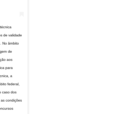
técnica
s de validade
. No âmbito
agem de
ação aos
ica para
cnica, a
ito federal,
o caso dos
e as condições
oncursos