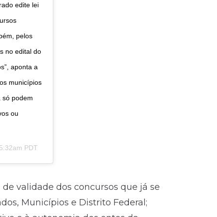
ado edite lei
cursos
mbém, pelos
s no edital do
s”, aponta a
 os municípios
a só podem
vos ou
t 5:32am PDT
 de validade dos concursos que já se
, Municípios e Distrito Federal;