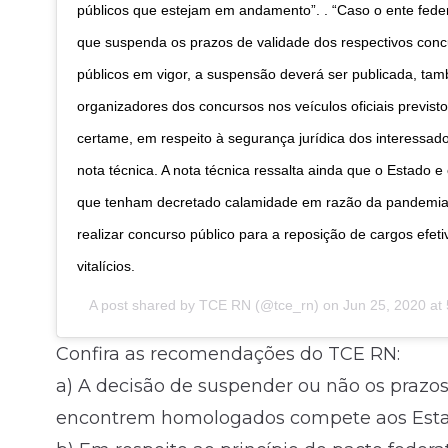
públicos que estejam em andamento”. . “Caso o ente feder
que suspenda os prazos de validade dos respectivos con
públicos em vigor, a suspensão deverá ser publicada, ta
organizadores dos concursos nos veículos oficiais previsto
certame, em respeito à segurança jurídica dos interessado
nota técnica. A nota técnica ressalta ainda que o Estado e
que tenham decretado calamidade em razão da pandemi
realizar concurso público para a reposição de cargos efeti
vitalícios.
A post shared by
TCE RN
(@tce_rn) on
Jun 25, 2020 a
Confira as recomendações do TCE RN:
a) A decisão de suspender ou não os prazos
encontrem homologados compete aos Estados