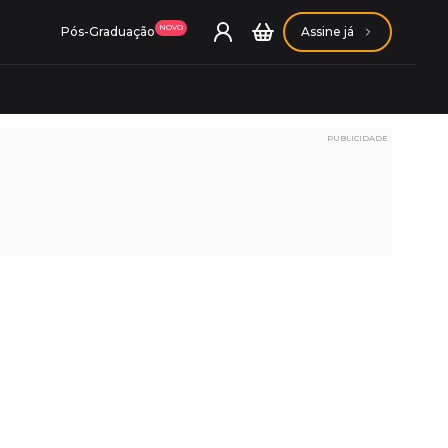
NOVO
Pós-Graduação
Assine já
PUBLICIDADE
ação Getúlio Vargas
ação Carlos Chagas
Conheça nossas assinaturas
Conheça nossas assinaturas