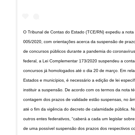
O Tribunal de Contas do Estado (TCE/RN) expediu a nota 
005/2020, com orientações acerca da suspensão de prazo
de concursos públicos durante a pandemia do coronavírus
federal, a Lei Complementar 173/2020 suspendeu a cont
concursos já homologados até o dia 20 de março. Em rel
Estados e municípios, é necessário a edição de lei específ
instituir a suspensão. De acordo com os termos da nota té
contagem dos prazos de validade estão suspensas, no âmb
até o fim da vigência do decreto de calamidade pública. N
outros entes federativos, “caberá a cada um legislar sobr
de uma possível suspensão dos prazos dos respectivos c