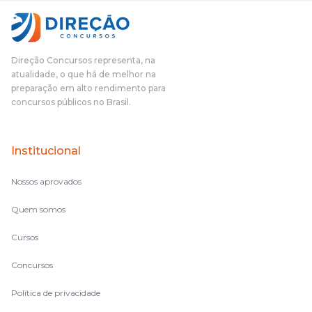
fundamental na minha derrota no ano passado para que eu
pudesse enxergar o que eu errei e corrigir minha rota.E além
das aulas vocês(Direção Concursos), que fizeram um
cronograma na Turma dos Feras, e isso é muito bom, porque
Direção Concursos representa, na
o aluno, além de ter que estudar, ele tem que perder tempo
atualidade, o que há de melhor na
fazendo um cronograma, num pós- edital é muito
preparação em alto rendimento para
complicado, é uma avalanche de informação, então vocês
concursos públicos no Brasil.
terem feito isso é muito bacana, porque quando eu me sentia
perdido, eu ia para a tela lá, eu ia pra aula de sábado, pra aula
de noite, então assim, vocês me ajudavam a não ficar perdido
Institucional
no volume de matérias.
Nossos aprovados
Quem somos
Cursos
Concursos
Política de privacidade