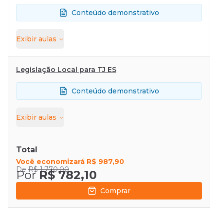
Conteúdo demonstrativo
Exibir
aulas
Legislação Local para TJ ES
Conteúdo demonstrativo
Exibir
aulas
Total
Você economizará
R$ 987,90
De
R$ 1.770,00
Por
R$ 782,10
Comprar