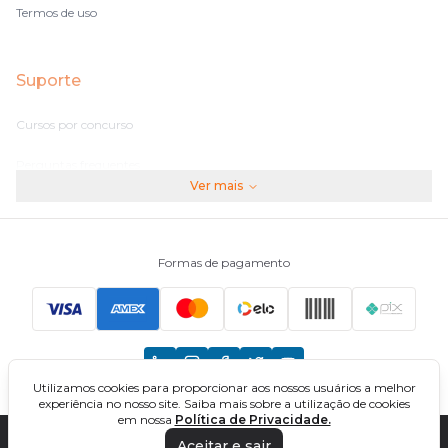
Termos de uso
Suporte
Cursos por concurso
Perguntas frequentes
Ver mais
Assinaturas
Fale conosco
Formas de pagamento
Principais Concursos
CNU
Utilizamos cookies para proporcionar aos nossos usuários a melhor
TCU
experiência no nosso site. Saiba mais sobre a utilização de cookies
em nossa
Política de Privacidade.
EBSERH
Aceitar e sair
DIREÇÃO CONCURSOS - CURSOS ONLINE PARA CONCURSOS. TODOS OS