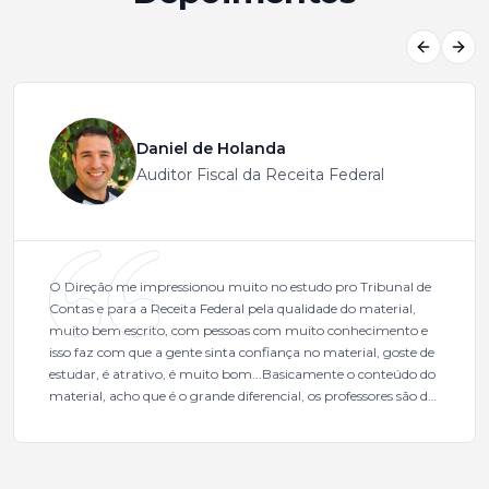
Previous
Next
Daniel de Holanda
Auditor Fiscal da Receita Federal
O Direção me impressionou muito no estudo pro Tribunal de
Contas e para a Receita Federal pela qualidade do material,
muito bem escrito, com pessoas com muito conhecimento e
isso faz com que a gente sinta confiança no material, goste de
estudar, é atrativo, é muito bom...Basicamente o conteúdo do
material, acho que é o grande diferencial, os professores são de
excelente qualidade, todos gabaritados, todos com um dos
mais excelentes cargos da administração pública.Eu sempre
gostei muito e indico, indico demais porque é um excelente
cursinho! Esse programa das entrevistas foi muito