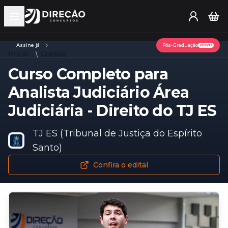
Open main menu
Assine já
Pós-Graduação
NOVO
Início
Cursos
Curso Completo para
Analista Judiciário Área
Judiciária - Direito do TJ ES
TJ ES (Tribunal de Justiça do Espírito
Santo)
Confira o edital