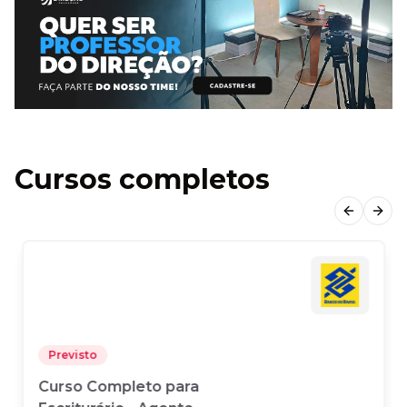
Cursos completos
Previous
Next
Previsto
Curso Completo para