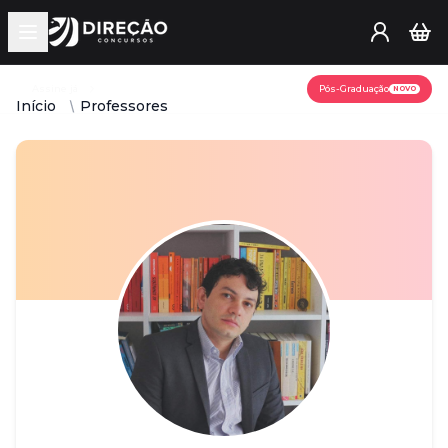
Open main menu
Assine já
Pós-Graduação
NOVO
Início
Professores