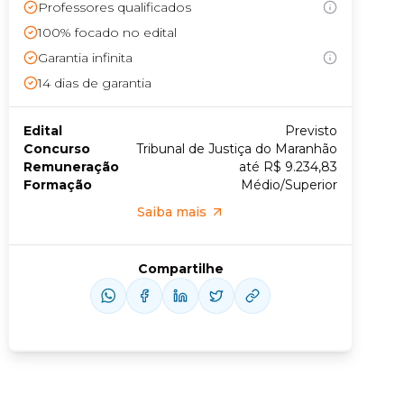
Professores qualificados
100% focado no edital
Conheça nossas assinaturas
Garantia infinita
14
dias de garantia
Edital
Previsto
Concurso
Tribunal de Justiça do Maranhão
Remuneração
até R$ 9.234,83
Formação
Médio/Superior
Saiba mais
Compartilhe