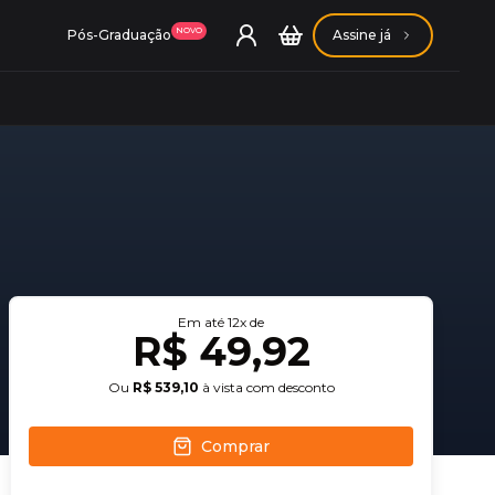
NOVO
Pós-Graduação
Assine já
ação Getúlio Vargas
ação Carlos Chagas
Em até
12
x de
R$ 49,92
Ou
R$ 539,10
à vista com desconto
Comprar
Conheça nossas assinaturas
Conheça nossas assinaturas