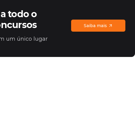
a todo o
oncursos
Saiba mais
 em um único lugar