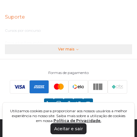
Suporte
Cursos por concurso
Perguntas frequentes
Ver mais
Assinaturas
Fale conosco
Formas de pagamento
Principais Concursos
CNU
Utilizamos cookies para proporcionar aos nossos usuários a melhor
TCU
experiência no nosso site. Saiba mais sobre a utilização de cookies
em nossa
Política de Privacidade.
EBSERH
Aceitar e sair
DIREÇÃO CONCURSOS - CURSOS ONLINE PARA CONCURSOS. TODOS OS
DIREITOS RESERVADOS. CNPJ: 32.161.525/0001-03