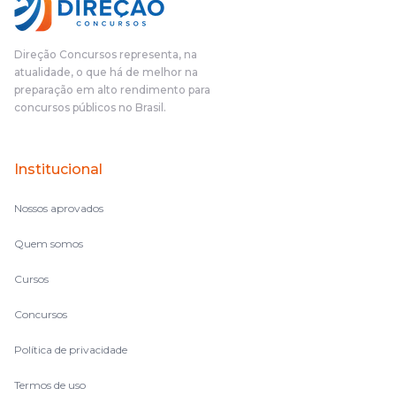
pudesse enxergar o que eu errei e corrigir minha rota.E além
das aulas vocês(Direção Concursos), que fizeram um
cronograma na Turma dos Feras, e isso é muito bom, porque
Direção Concursos representa, na
o aluno, além de ter que estudar, ele tem que perder tempo
atualidade, o que há de melhor na
fazendo um cronograma, num pós- edital é muito
preparação em alto rendimento para
complicado, é uma avalanche de informação, então vocês
concursos públicos no Brasil.
terem feito isso é muito bacana, porque quando eu me sentia
perdido, eu ia para a tela lá, eu ia pra aula de sábado, pra aula
de noite, então assim, vocês me ajudavam a não ficar perdido
Institucional
no volume de matérias.
Nossos aprovados
Quem somos
Cursos
Concursos
Política de privacidade
Termos de uso