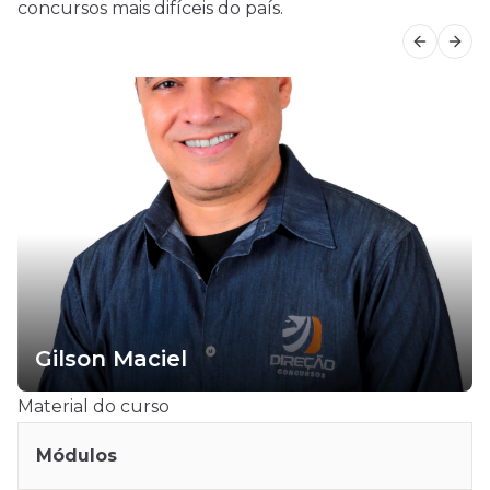
concursos mais difíceis do país.
Previous
Next
Gilson Maciel
Material do curso
Módulos