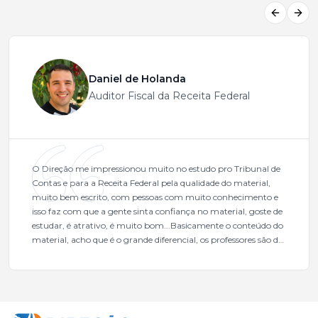
Previous
Next
Daniel de Holanda
Auditor Fiscal da Receita Federal
O Direção me impressionou muito no estudo pro Tribunal de
Contas e para a Receita Federal pela qualidade do material,
muito bem escrito, com pessoas com muito conhecimento e
isso faz com que a gente sinta confiança no material, goste de
estudar, é atrativo, é muito bom...Basicamente o conteúdo do
material, acho que é o grande diferencial, os professores são de
excelente qualidade, todos gabaritados, todos com um dos
mais excelentes cargos da administração pública.Eu sempre
gostei muito e indico, indico demais porque é um excelente
cursinho! Esse programa das entrevistas foi muito
fundamental na minha derrota no ano passado para que eu