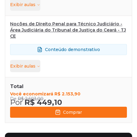
Exibir
aulas
Nocões de Direito Penal para Técnico Judiciário -
Área Judiciária do Tribunal de Justiça do Ceará - TJ
CE
Conteúdo demonstrativo
Exibir
aulas
Total
Você economizará
R$ 2.153,90
De
R$ 2.603,00
Por
R$ 449,10
Comprar