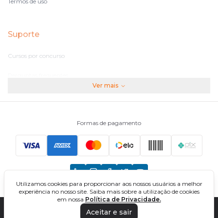
Termos de uso
Suporte
Cursos por concurso
Perguntas frequentes
Ver mais
Assinaturas
Fale conosco
Formas de pagamento
Principais Concursos
CNU
Utilizamos cookies para proporcionar aos nossos usuários a melhor
TCU
experiência no nosso site. Saiba mais sobre a utilização de cookies
em nossa
Política de Privacidade.
EBSERH
Aceitar e sair
DIREÇÃO CONCURSOS - CURSOS ONLINE PARA CONCURSOS. TODOS OS