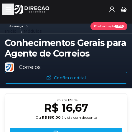
Open main menu
Assine já
Pós-Graduação
NOVO
Início
Módulos
Conhecimentos Gerais para
Agente de Correios
Correios
Confira o edital
Em até
12
x de
R$ 16,67
Ou
R$ 180,00
à vista com desconto