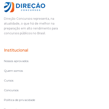
fundamental na minha derrota no ano passado para que eu
pudesse enxergar o que eu errei e corrigir minha rota.E além
das aulas vocês(Direção Concursos), que fizeram um
cronograma na Turma dos Feras, e isso é muito bom, porque
Direção Concursos representa, na
o aluno, além de ter que estudar, ele tem que perder tempo
atualidade, o que há de melhor na
fazendo um cronograma, num pós- edital é muito
preparação em alto rendimento para
complicado, é uma avalanche de informação, então vocês
concursos públicos no Brasil.
terem feito isso é muito bacana, porque quando eu me sentia
perdido, eu ia para a tela lá, eu ia pra aula de sábado, pra aula
de noite, então assim, vocês me ajudavam a não ficar perdido
Institucional
no volume de matérias.
Nossos aprovados
Quem somos
Cursos
Concursos
Política de privacidade