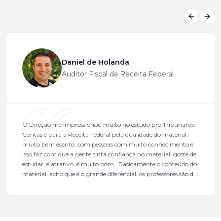
Previous
Next
Daniel de Holanda
Auditor Fiscal da Receita Federal
O Direção me impressionou muito no estudo pro Tribunal de
Contas e para a Receita Federal pela qualidade do material,
muito bem escrito, com pessoas com muito conhecimento e
isso faz com que a gente sinta confiança no material, goste de
estudar, é atrativo, é muito bom...Basicamente o conteúdo do
material, acho que é o grande diferencial, os professores são de
excelente qualidade, todos gabaritados, todos com um dos
mais excelentes cargos da administração pública.Eu sempre
gostei muito e indico, indico demais porque é um excelente
cursinho! Esse programa das entrevistas foi muito