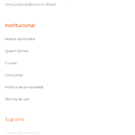
complicado, é uma avalanche de informação, então vocês
concursos públicos no Brasil.
terem feito isso é muito bacana, porque quando eu me sentia
perdido, eu ia para a tela lá, eu ia pra aula de sábado, pra aula
de noite, então assim, vocês me ajudavam a não ficar perdido
Institucional
no volume de matérias.
Nossos aprovados
Quem somos
Cursos
Concursos
Política de privacidade
Termos de uso
Suporte
Cursos por concurso