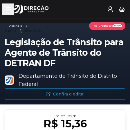
Open main menu
Assine já
Pós-Graduação
NOVO
Início
Módulos
Legislação de Trânsito para
Agente de Trânsito do
DETRAN DF
Departamento de Trânsito do Distrito
Federal
Confira o edital
Em até
10
x de
R$ 15,36