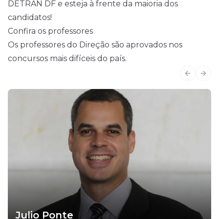
DETRAN DF e esteja à frente da maioria dos
candidatos!
Confira os professores
Os professores do Direção são aprovados nos
concursos mais difíceis do país.
Previous
Next
Julio Ponte