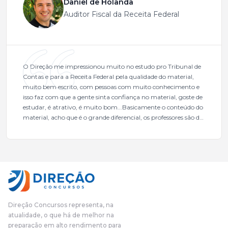
Daniel de Holanda
Auditor Fiscal da Receita Federal
O Direção me impressionou muito no estudo pro Tribunal de
Contas e para a Receita Federal pela qualidade do material,
muito bem escrito, com pessoas com muito conhecimento e
isso faz com que a gente sinta confiança no material, goste de
estudar, é atrativo, é muito bom...Basicamente o conteúdo do
material, acho que é o grande diferencial, os professores são de
excelente qualidade, todos gabaritados, todos com um dos
mais excelentes cargos da administração pública.Eu sempre
gostei muito e indico, indico demais porque é um excelente
cursinho! Esse programa das entrevistas foi muito
fundamental na minha derrota no ano passado para que eu
pudesse enxergar o que eu errei e corrigir minha rota.E além
das aulas vocês(Direção Concursos), que fizeram um
cronograma na Turma dos Feras, e isso é muito bom, porque
Direção Concursos representa, na
o aluno, além de ter que estudar, ele tem que perder tempo
atualidade, o que há de melhor na
fazendo um cronograma, num pós- edital é muito
preparação em alto rendimento para