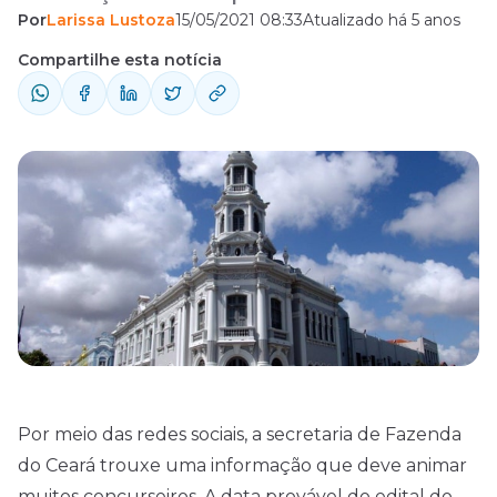
Por
Larissa Lustoza
15/05/2021 08:33
Atualizado há 5 anos
concurso Sefaz CE.
Compartilhe esta notícia
Por meio das redes sociais, a secretaria de Fazenda
do Ceará trouxe uma informação que deve animar
muitos concurseiros. A data provável do
edital
do