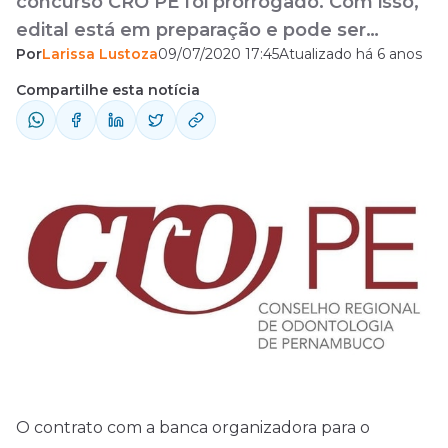
concurso CRO PE foi prorrogado. Com isso,
edital está em preparação e pode ser
Por
Larissa Lustoza
09/07/2020 17:45
Atualizado há 6 anos
publicado em breve.
Compartilhe esta notícia
O contrato com a banca organizadora para o