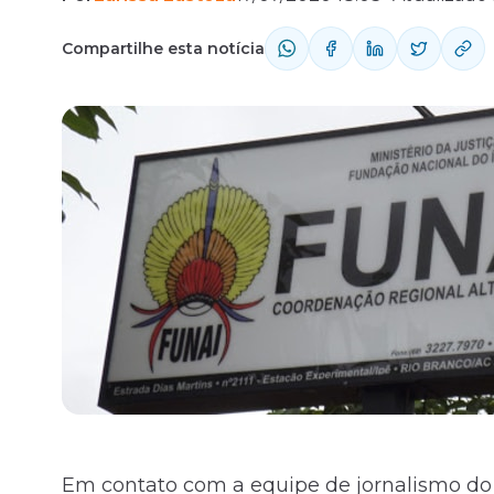
Compartilhe esta notícia
Fale com o time comercial
Em contato com a equipe de jornalismo do