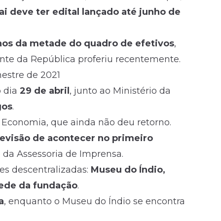
i deve ter edital lançado até junho de
os da metade do quadro de efetivos
,
dente da República proferiu recentemente
.
mestre de 2021
o dia
29 de abril
, junto ao Ministério da
gos
.
 Economia, que ainda não deu retorno.
revisão de acontecer no primeiro
o da Assessoria de Imprensa.
des descentralizadas:
Museu do Índio,
sede da fundação
.
a
, enquanto o Museu do Índio se encontra