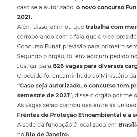
caso seja autorizado,
o novo concurso Funa
2021.
Além disso, afirmou que
trabalha com men
corroborando com
a fala que o vice-presi
Concurso Funai: previsão para primeiro se
Segundo o órgão, foi enviado um pedido n
Justiça, para
826 vagas para diversos car
O pedido foi encaminhado ao Ministério da
“Caso seja autorizado, o concurso tem p
semestre de 2021”
, disse o órgão por mei
As vagas serão distribuídas entre as unida
Frentes de Proteção Etnoambiental e a 
A sede da fundação é localizada em
Brasíli
no
Rio de Janeiro.