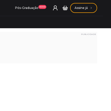
NOVO
Pós-Graduação
Assine já
PUBLICIDADE
ação Getúlio Vargas
ação Carlos Chagas
Conheça nossas assinaturas
Conheça nossas assinaturas