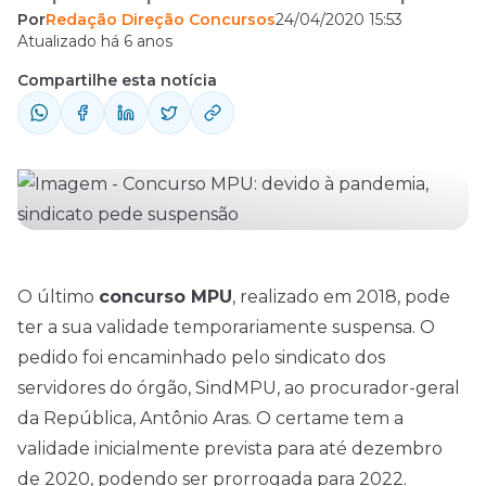
Por
Redação Direção Concursos
24/04/2020 15:53
sindicato dos servidores do órgão,
Atualizado há 6 anos
SindMPU, ao procurador-geral da República,
Compartilhe esta notícia
Antônio Aras. O certame tem a validade
inicialmente prevista para até dezembro de
2020, podendo ser prorrogada para 2022.
De acordo com o Sindicato, se o ...
O último
concurso MPU
, realizado em 2018, pode
ter a sua validade temporariamente suspensa. O
pedido foi encaminhado pelo sindicato dos
servidores do órgão, SindMPU, ao procurador-geral
da República, Antônio Aras. O certame tem a
validade inicialmente prevista para até dezembro
de 2020, podendo ser prorrogada para 2022.