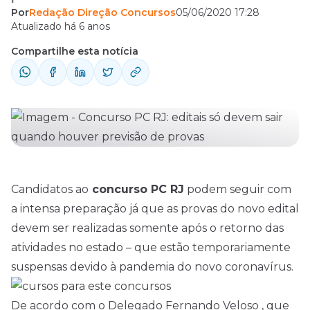
Por
Redação Direção Concursos
05/06/2020 17:28
somente após o retorno das atividades no
Atualizado há 6 anos
estado – que estão temporariamente
Compartilhe esta notícia
suspensas devido à pandemia do novo
coronavírus. De acordo com o Delegado
Fernando Veloso , que também já foi chefe
da corporação, ...
Candidatos ao
concurso PC RJ
podem seguir com
a intensa preparação já que as provas do novo
edital
devem ser realizadas somente após o retorno das
atividades no estado – que estão temporariamente
suspensas devido à pandemia do novo coronavírus.
De acordo com o Delegado Fernando Veloso , que