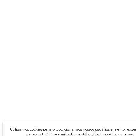
Concursos no Nordeste
Alagoas
Bahia
Ceará
Maranhão
Paraíba
Pernambuco
Piauí
Rio Grande do Norte
Sergipe
Concursos no Norte
Utilizamos cookies para proporcionar aos nossos usuários a melhor exper
no nosso site. Saiba mais sobre a utilização de cookies em nossa