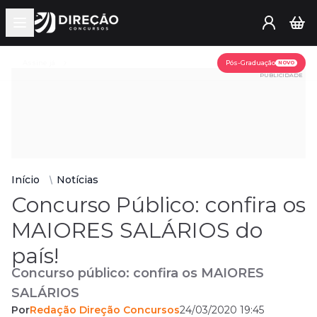
Open main menu
Assine já
Pós-Graduação
NOVO
PUBLICIDADE
Início
Notícias
Concurso Público: confira os
MAIORES SALÁRIOS do
país!
Concurso público: confira os MAIORES
SALÁRIOS
Por
Redação Direção Concursos
24/03/2020 19:45