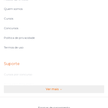
Quem somos
Cursos
Concursos
Política de privacidade
Termos de uso
Suporte
Cursos por concurso
Perguntas frequentes
Ver mais
Assinaturas
Fale conosco
Formas de pagamento