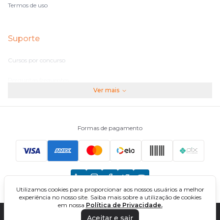
Termos de uso
Suporte
Cursos por concurso
Perguntas frequentes
Ver mais
Assinaturas
Fale conosco
Formas de pagamento
Principais Concursos
CNU
Utilizamos cookies para proporcionar aos nossos usuários a melhor
TCU
experiência no nosso site. Saiba mais sobre a utilização de cookies
em nossa
Política de Privacidade.
EBSERH
Aceitar e sair
DIREÇÃO CONCURSOS - CURSOS ONLINE PARA CONCURSOS. TODOS OS