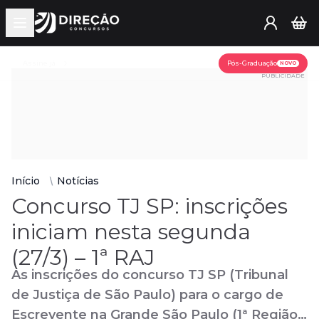
Open main menu
Assine já
Pós-Graduação
NOVO
PUBLICIDADE
Início
Notícias
Concurso TJ SP: inscrições
iniciam nesta segunda
(27/3) – 1ª RAJ
As inscrições do concurso TJ SP (Tribunal
de Justiça de São Paulo) para o cargo de
Escrevente na Grande São Paulo (1ª Região