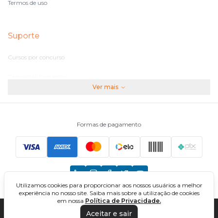
Termos de uso
Suporte
Cursos por concurso
Perguntas frequentes
Ver mais
Assinaturas
Fale conosco
Formas de pagamento
Principais Concursos
CNU
Utilizamos cookies para proporcionar aos nossos usuários a melhor
TCU
experiência no nosso site. Saiba mais sobre a utilização de cookies
em nossa
Política de Privacidade.
EBSERH
Aceitar e sair
DIREÇÃO CONCURSOS - CURSOS ONLINE PARA CONCURSOS. TODOS OS