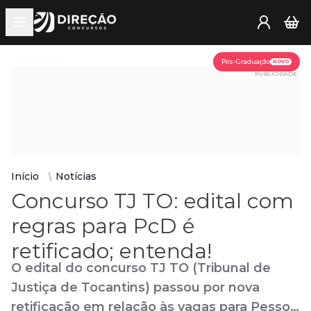
Open main menu
Assine já
Pós-Graduação
NOVO
PUBLICIDADE
Início
Notícias
Concurso TJ TO: edital com
regras para PcD é
retificado; entenda!
O edital do concurso TJ TO (Tribunal de
Justiça de Tocantins) passou por nova
retificação em relação às vagas para Pessoa