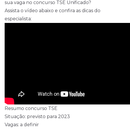
sua vaga no concurso TSE Unificado?
Assista o vídeo abaixo e confira as dicas do
especialista:
Resumo concurso TSE
Situação: previsto para 2023
Vagas: a definir