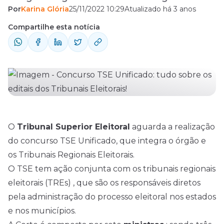
Por
Karina Glória
25/11/2022 10:29
Atualizado há 3 anos
Eleitorais. O TSE tem ação conjunta com os
tribunais regionais eleitorais (TREs) , que são
Compartilhe esta notícia
os responsáveis diretos pela administração
do processo eleitoral nos estados e nos
municípios. A Corte é composta por sete
ministros : sendo três do Supremo Tribunal
...
O
Tribunal Superior Eleitoral
aguarda a realização
do concurso TSE Unificado, que integra o órgão e
os Tribunais Regionais Eleitorais.
O TSE tem ação conjunta com os tribunais regionais
eleitorais (TREs) , que são os responsáveis diretos
pela administração do processo eleitoral nos estados
e nos municípios.