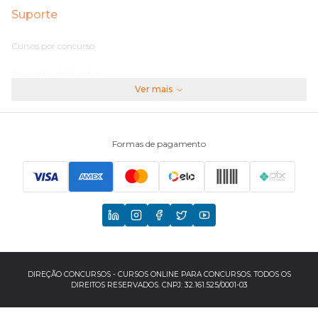
Suporte
Cursos por concurso
Perguntas frequentes
Ver mais
Assinaturas
Fale conosco
Formas de pagamento
Principais Concursos
CNU
TCU
EBSERH
DIREÇÃO CONCURSOS - CURSOS ONLINE PARA CONCURSOS. TODOS OS
DIREITOS RESERVADOS. CNPJ: 32.161.525/0001-03
Banco do Brasil