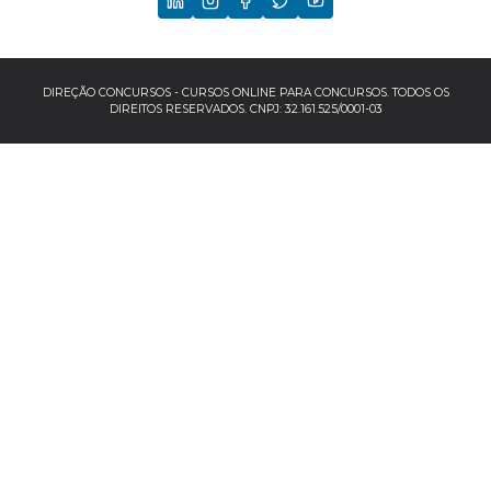
TCU
EBSERH
DIREÇÃO CONCURSOS - CURSOS ONLINE PARA CONCURSOS. TODOS OS
DIREITOS RESERVADOS. CNPJ: 32.161.525/0001-03
Banco do Brasil
TJSP
INSS
Concursos por localização
Concursos no Sudeste
Espírito Santo
Minas Gerais
Rio de Janeiro