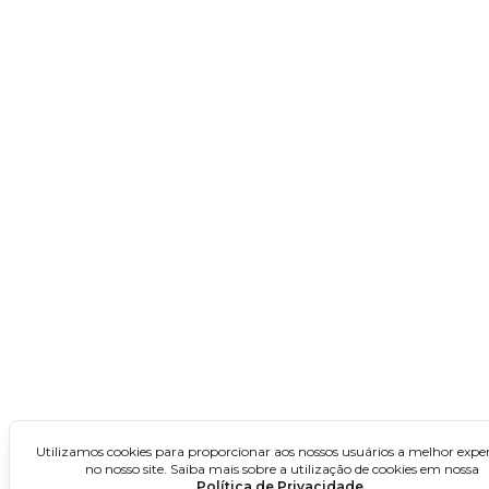
São Paulo
Concursos no Nordeste
Alagoas
Bahia
Ceará
Maranhão
Paraíba
Pernambuco
Piauí
Rio Grande do Norte
Utilizamos cookies para proporcionar aos nossos usuários a melhor exper
Sergipe
no nosso site. Saiba mais sobre a utilização de cookies em nossa
Política de Privacidade.