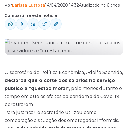
Por
Larissa Lustoza
14/04/2020 14:32
Atualizado há 6 anos
&#8220;questão moral&#8221;. Medida
ainda não foi aprovada.
Compartilhe esta notícia
O secretário de Política Econômica, Adolfo Sachsida,
declarou que o corte dos salários no serviço
público é “questão moral”
, pelo menos durante o
tempo em que os efeitos da pandemia da Covid-19
perdurarem.
Para justificar, o secretário utilizou como
comparação a situação dos empregados informais.