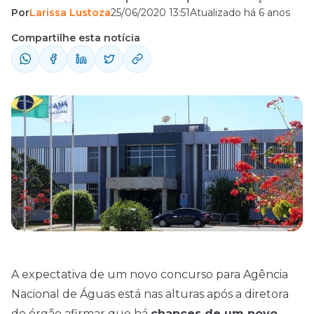
Por
Larissa Lustoza
25/06/2020 13:51
Atualizado há 6 anos
se preparar. Confira!
Compartilhe esta notícia
A expectativa de um novo concurso para Agência
Nacional de Águas está nas alturas
após a diretora
do órgão afirmar que há
chances de um novo