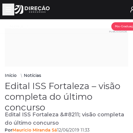
Open main menu
Assine já
Pós-Graduaç
PUBLICIDADE
Início
Notícias
Edital ISS Fortaleza – visão
completa do último
concurso
Edital ISS Fortaleza &#8211; visão completa
do último concurso
Por
Maurício Miranda Sá
12/06/2019 11:33