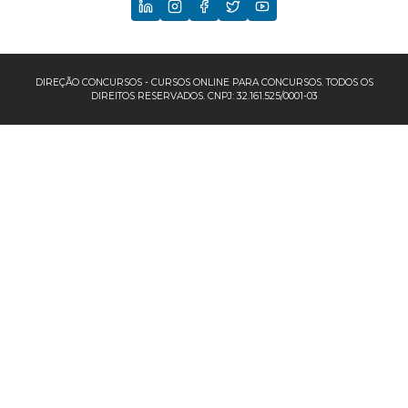
CNU
TCU
EBSERH
DIREÇÃO CONCURSOS - CURSOS ONLINE PARA CONCURSOS. TODOS OS
DIREITOS RESERVADOS. CNPJ: 32.161.525/0001-03
Banco do Brasil
TJSP
INSS
Concursos por localização
Concursos no Sudeste
Espírito Santo
Minas Gerais
Rio de Janeiro