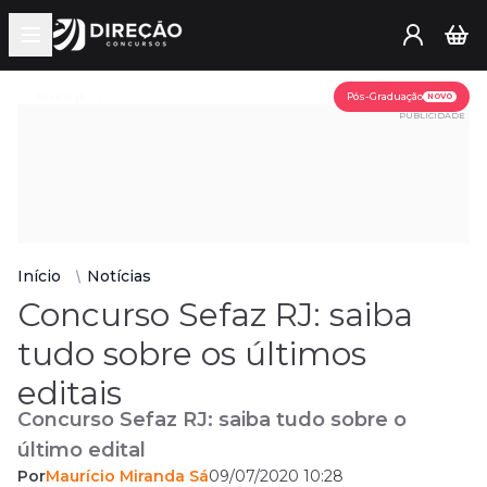
Open main menu
Assine já
Pós-Graduação
NOVO
PUBLICIDADE
Início
Notícias
Concurso Sefaz RJ: saiba
tudo sobre os últimos
editais
Concurso Sefaz RJ: saiba tudo sobre o
último edital
Por
Maurício Miranda Sá
09/07/2020 10:28