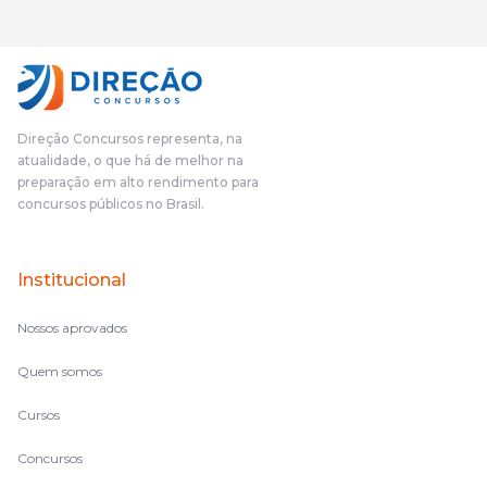
gostei muito e indico, indico demais porque é um excelente
cursinho! Esse programa das entrevistas foi muito
fundamental na minha derrota no ano passado para que eu
pudesse enxergar o que eu errei e corrigir minha rota.E além
das aulas vocês(Direção Concursos), que fizeram um
cronograma na Turma dos Feras, e isso é muito bom, porque
Direção Concursos representa, na
o aluno, além de ter que estudar, ele tem que perder tempo
atualidade, o que há de melhor na
fazendo um cronograma, num pós- edital é muito
preparação em alto rendimento para
complicado, é uma avalanche de informação, então vocês
concursos públicos no Brasil.
terem feito isso é muito bacana, porque quando eu me sentia
perdido, eu ia para a tela lá, eu ia pra aula de sábado, pra aula
de noite, então assim, vocês me ajudavam a não ficar perdido
Institucional
no volume de matérias.
Nossos aprovados
Quem somos
Cursos
Concursos