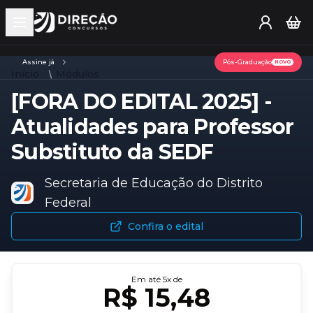
Open main menu
Assine já
Pós-Graduação
NOVO
Início
Módulos
[FORA DO EDITAL 2025] -
Atualidades para Professor
Substituto da SEDF
Secretaria de Educação do Distrito
Federal
Confira o edital
Em até
5
x de
R$ 15,48