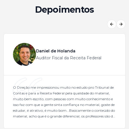
Depoimentos
Previous
Next
Daniel de Holanda
Auditor Fiscal da Receita Federal
O Direção me impressionou muito no estudo pro Tribunal de
Contas e para a Receita Federal pela qualidade do material,
muito bem escrito, com pessoas com muito conhecimento e
isso faz com que a gente sinta confiança no material, goste de
estudar, é atrativo, é muito bom...Basicamente o conteúdo do
material, acho que é o grande diferencial, os professores são de
excelente qualidade, todos gabaritados, todos com um dos
mais excelentes cargos da administração pública.Eu sempre