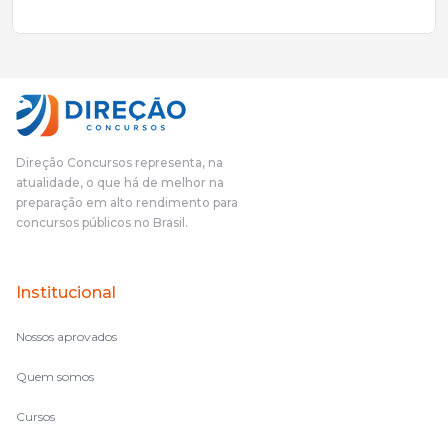
excelente qualidade, todos gabaritados, todos com um dos
mais excelentes cargos da administração pública.Eu sempre
gostei muito e indico, indico demais porque é um excelente
cursinho! Esse programa das entrevistas foi muito
fundamental na minha derrota no ano passado para que eu
pudesse enxergar o que eu errei e corrigir minha rota.E além
das aulas vocês(Direção Concursos), que fizeram um
cronograma na Turma dos Feras, e isso é muito bom, porque
Direção Concursos representa, na
o aluno, além de ter que estudar, ele tem que perder tempo
atualidade, o que há de melhor na
fazendo um cronograma, num pós- edital é muito
preparação em alto rendimento para
complicado, é uma avalanche de informação, então vocês
concursos públicos no Brasil.
terem feito isso é muito bacana, porque quando eu me sentia
perdido, eu ia para a tela lá, eu ia pra aula de sábado, pra aula
de noite, então assim, vocês me ajudavam a não ficar perdido
Institucional
no volume de matérias.
Nossos aprovados
Quem somos
Cursos