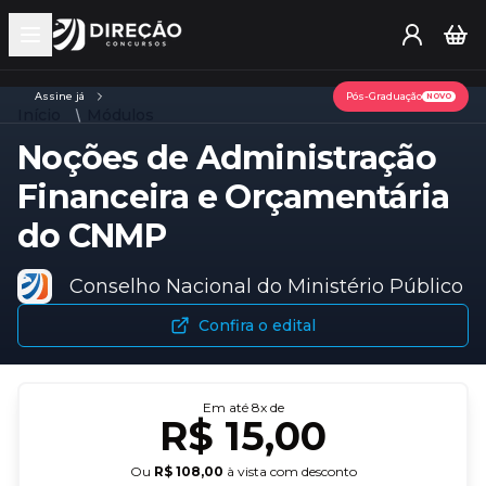
Open main menu
Assine já
Pós-Graduação
NOVO
Início
Módulos
Noções de Administração
Financeira e Orçamentária
do CNMP
Conselho Nacional do Ministério Público
Confira o edital
Em até
8
x de
R$ 15,00
Ou
R$ 108,00
à vista com desconto