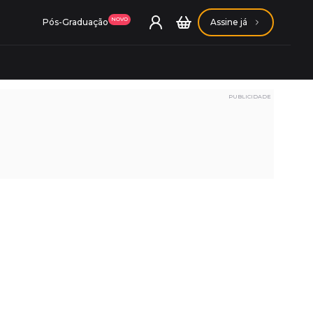
NOVO
Pós-Graduação
Assine já
PUBLICIDADE
ação Getúlio Vargas
ação Carlos Chagas
Conheça nossas assinaturas
Conheça nossas assinaturas