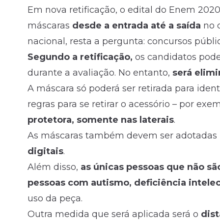
Em nova retificação, o
edital
do Enem 2020 
máscaras
desde a entrada até a saída
no d
nacional, resta a pergunta: concursos públ
Segundo a retificação,
os candidatos pode
durante a avaliação. No entanto,
será elim
A máscara só poderá ser retirada para ident
regras para se retirar o acessório – por ex
protetora, somente nas laterais
.
As máscaras também devem ser adotadas p
digitais
.
Além disso,
as únicas pessoas que não sã
pessoas com autismo, deficiência intelec
uso da peça.
Outra medida que será aplicada será o
dist