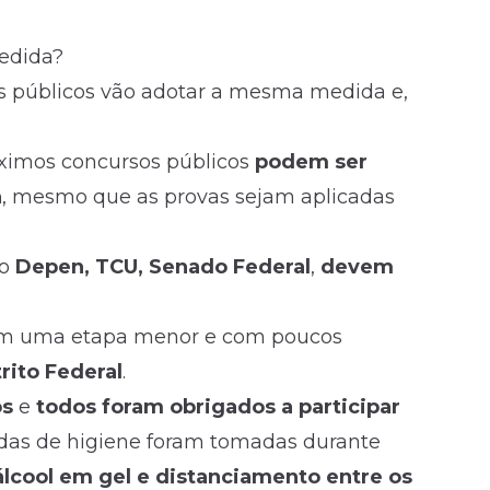
edida?
os públicos vão adotar a mesma medida e,
ximos concursos públicos
podem ser
a
, mesmo que as provas sejam aplicadas
mo
Depen, TCU, Senado Federal
,
devem
 em uma etapa menor e com poucos
rito Federal
.
os
e
todos foram obrigados a participar
idas de higiene foram tomadas durante
lcool em gel e distanciamento entre os