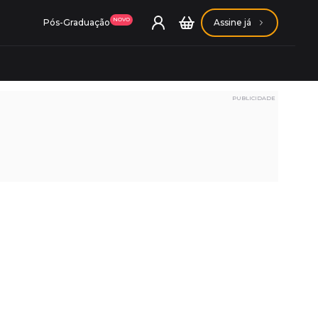
NOVO
Pós-Graduação
Assine já
PUBLICIDADE
ação Getúlio Vargas
ação Carlos Chagas
Conheça nossas assinaturas
Conheça nossas assinaturas