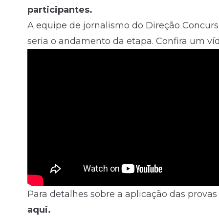
participantes.
A equipe de jornalismo do Direção Concurs
seria o andamento da etapa. Confira um víd
Para detalhes sobre a aplicação das provas
aqui
.