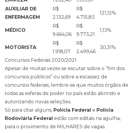
AUXILIAR DE
R$
R$
121,12%
ENFERMAGEM
2.132,69
4.715,83
R$
R$
MÉDICO
1,13%
9.664,06
9.773,21
R$
R$
MOTORISTA
30,31%
1.918,07
2.499,46
Concursos Federais 2020/2021
Apesar de muitas vezes se escutar sobre o “fim dos
concursos públicos” ou sobre a escassez de
concursos federais, lembre-se que muitos órgãos de
todas as esferas de poder no país estão abrindo e
autorizando novas seleções.
Só para citar alguns,
Polícia Federal
e
Polícia
Rodoviária Federal
estão com editais na agulha,
para o provimento de MILHARES de vagas.