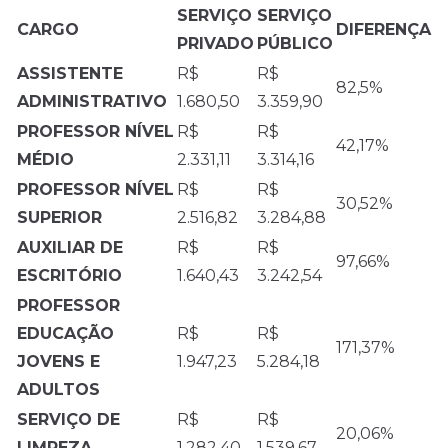
SERVIÇO
SERVIÇO
CARGO
DIFERENÇA
PRIVADO
PÚBLICO
ASSISTENTE
R$
R$
82,5%
ADMINISTRATIVO
1.680,50
3.359,90
PROFESSOR
NÍVEL
R$
R$
42,17%
MÉDIO
2.331,11
3.314,16
PROFESSOR NÍVEL
R$
R$
30,52%
SUPERIOR
2.516,82
3.284,88
AUXILIAR DE
R$
R$
97,66%
ESCRITÓRIO
1.640,43
3.242,54
PROFESSOR
EDUCAÇÃO
R$
R$
171,37%
JOVENS E
1.947,23
5.284,18
ADULTOS
SERVIÇO DE
R$
R$
20,06%
LIMPEZA
1.282,40
1.539,67