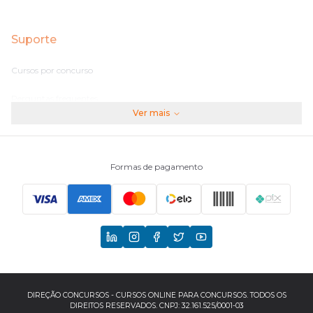
Suporte
Cursos por concurso
Perguntas frequentes
Ver mais
Assinaturas
Fale conosco
Formas de pagamento
Principais Concursos
CNU
TCU
EBSERH
DIREÇÃO CONCURSOS - CURSOS ONLINE PARA CONCURSOS. TODOS OS
DIREITOS RESERVADOS. CNPJ: 32.161.525/0001-03