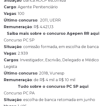
Situação
: banca AOCP escolhida
Cargo
: Agente Penitenciário
Vagas
: 100
Último concurso
: 2011, UERR
Remuneração
: R$ 4.421,13
Saiba mais sobre o concurso Agepen RR aqui
Concurso PC SP
Situação
: comissão formada, em escolha de banca
Vagas
: 2.939
Cargos
: Investigador, Escrivão, Delegado e Médico
Legista
Último concurso
: 2018, Vunesp
Remuneração
: de R$ 4 mil a R$ 10 mil
Tudo sobre o concurso PC SP aqui
Concurso PC PA
Situação
: escolha de banca retomada em junho