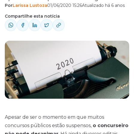
Por
Larissa Lustoza
01/06/2020 15:26
Atualizado há 6 anos
remunerações até R$ 32 mil.
Compartilhe esta notícia
Apesar de ser o momento em que muitos
concursos
públicos estão suspensos,
o concurseiro
não pode desanimar
. Há ainda diversos editais